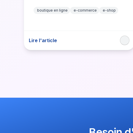
la disposition de leurs articles,
cependant,…
boutique en ligne
e-commerce
e-shop
Lire l'article
Besoin d