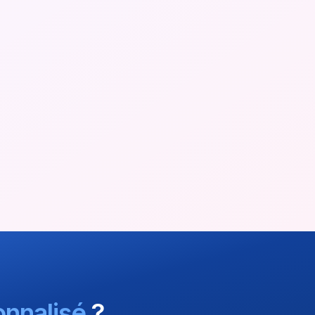
nnalisé
?