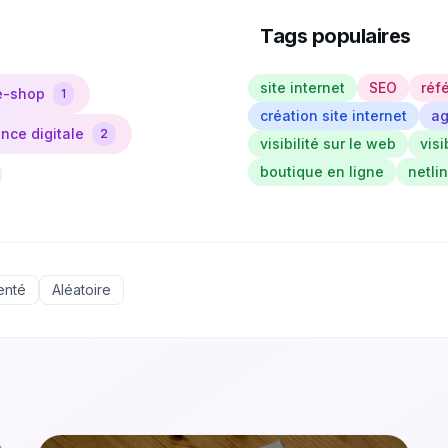
Tags populaires
site internet
SEO
réf
e-shop
1
création site internet
ag
nce digitale
2
visibilité sur le web
visi
boutique en ligne
netli
enté
Aléatoire