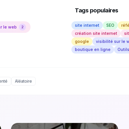
Tags populaires
site internet
SEO
réf
ur le web
2
création site internet
si
google
visibilité sur le
boutique en ligne
Outil
enté
Aléatoire