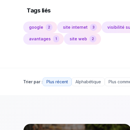
Tags liés
google
site internet
visibilité s
2
3
avantages
site web
1
2
Trier par :
Plus récent
Alphabétique
Plus comm