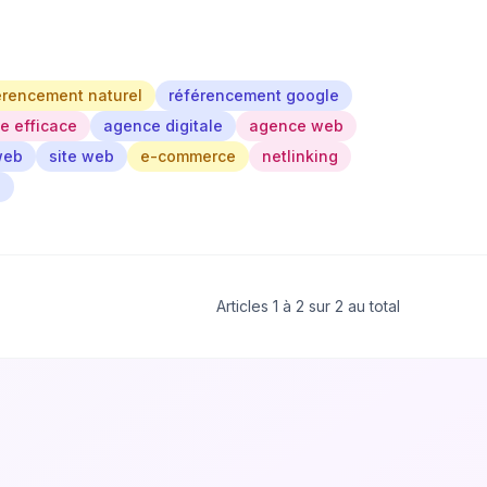
érencement naturel
référencement google
te efficace
agence digitale
agence web
 web
site web
e-commerce
netlinking
s
Articles 1 à 2 sur 2 au total