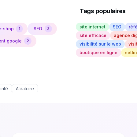
Tags populaires
site internet
SEO
réf
e-shop
SEO
1
3
site efficace
agence dig
ent google
2
visibilité sur le web
visi
boutique en ligne
netli
enté
Aléatoire