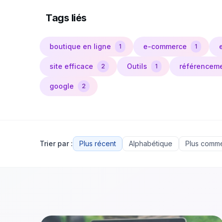
Tags liés
boutique en ligne
e-commerce
1
1
site efficace
Outils
référencem
2
1
google
2
Trier par :
Plus récent
Alphabétique
Plus comm