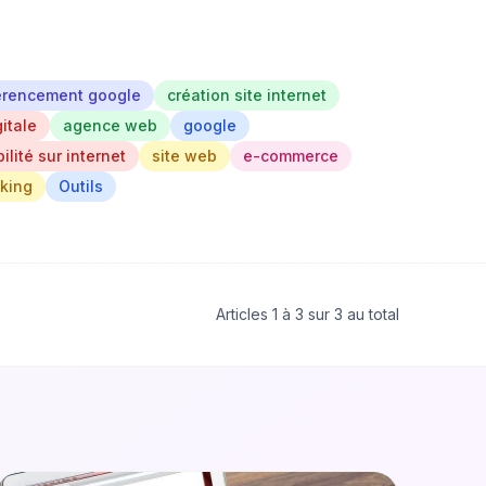
érencement google
création site internet
itale
agence web
google
bilité sur internet
site web
e-commerce
nking
Outils
Articles 1 à 3 sur 3 au total