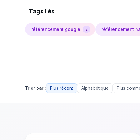
Tags liés
référencement google
référencement na
2
Trier par :
Plus récent
Alphabétique
Plus comm