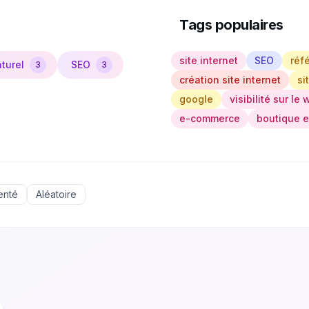
Tags populaires
site internet
SEO
réf
turel
SEO
3
3
création site internet
si
google
visibilité sur le
e-commerce
boutique e
enté
Aléatoire