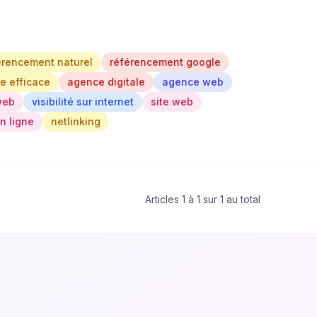
érencement naturel
référencement google
te efficace
agence digitale
agence web
 web
visibilité sur internet
site web
n ligne
netlinking
Articles 1 à 1 sur 1 au total