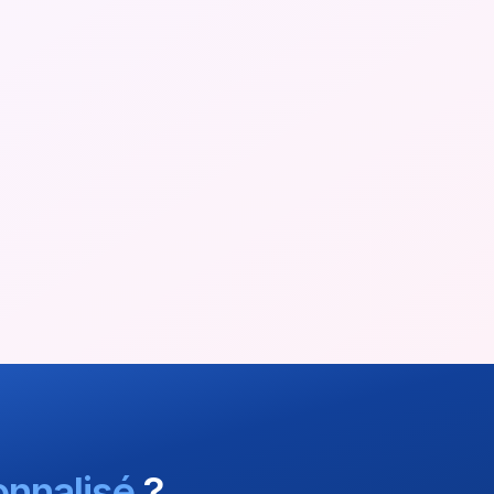
nnalisé
?