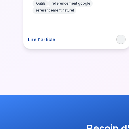
d’outils…
Outils
référencement google
référencement naturel
Lire l'article
Besoin d