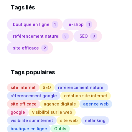
Tags liés
boutique en ligne
e-shop
1
1
référencement naturel
SEO
3
3
site efficace
2
Tags populaires
site internet
SEO
référencement naturel
référencement google
création site internet
site efficace
agence digitale
agence web
google
visibilité sur le web
visibilité sur internet
site web
netlinking
boutique en ligne
Outils