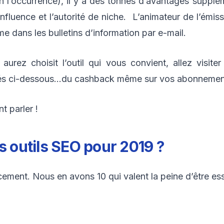
 en l’occurrence), il y a des tonnes d’avantages suppl
fluence et l’autorité de niche.
L’animateur de l’émis
e dans les bulletins d’information par e-mail.
rez choisit l’outil qui vous convient, allez visite
és ci-dessous…du cashback même sur vos abonnemen
t parler !
s outils SEO pour 2019 ?
ncement. Nous en avons 10 qui valent la peine d’être es