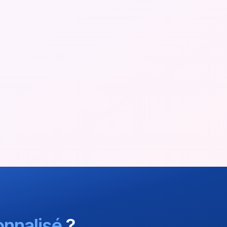
nnalisé
?