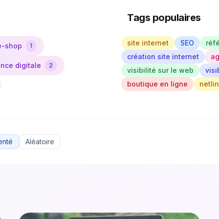
Tags populaires
site internet
SEO
réf
e-shop
1
création site internet
ag
nce digitale
2
visibilité sur le web
visi
boutique en ligne
netli
enté
Aléatoire