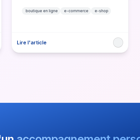
la disposition de leurs articles,
cependant,…
boutique en ligne
e-commerce
e-shop
Lire l'article
'un
accompagnement perso