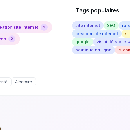
Tags populaires
site internet
SEO
réf
éation site internet
2
création site internet
si
web
2
google
visibilité sur le
boutique en ligne
e-co
enté
Aléatoire