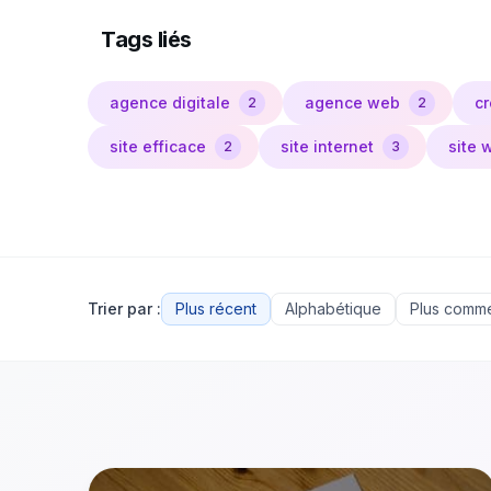
Tags liés
agence digitale
agence web
cr
2
2
site efficace
site internet
site 
2
3
Trier par :
Plus récent
Alphabétique
Plus comm