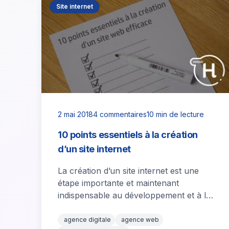
Site internet
2 mai 2018
4 commentaires
10 min de lecture
10 points essentiels à la création
d’un site internet
La création d’un site internet est une
étape importante et maintenant
indispensable au développement et à la
prospérité de toute entreprise.
Cependant, la concurrence est…
agence digitale
agence web