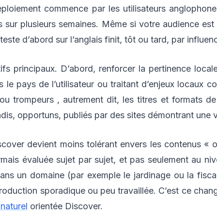
éploiement commence par les utilisateurs anglophone
s sur plusieurs semaines. Même si votre audience es
 teste d’abord sur l’anglais finit, tôt ou tard, par influe
ctifs principaux. D’abord, renforcer la pertinence loc
le pays de l’utilisateur ou traitant d’enjeux locaux conc
u trompeurs , autrement dit, les titres et formats de
dis, opportuns, publiés par des sites démontrant une vé
iscover devient moins tolérant envers les contenus « 
ormais évaluée sujet par sujet, et pas seulement au ni
s un domaine (par exemple le jardinage ou la fiscalit
production sporadique ou peu travaillée. C’est ce chan
naturel
orientée Discover.