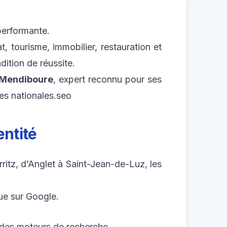
 performante.
 tourisme, immobilier, restauration et
ition de réussite.
Mendiboure
, expert reconnu pour ses
ues nationales.seo
entité
ritz, d’Anglet à Saint-Jean-de-Luz, les
oue sur Google.
s des moteurs de recherche.