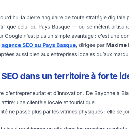
urd’hui la pierre angulaire de toute stratégie digitale
f que celui du Pays Basque — où se mêlent artisanat,
r Google n’est plus un simple avantage : c’est une cond
, agence SEO au Pays Basque
, dirigée par
Maxime 
daptées aussi bien aux entreprises locales qu’aux marq
EO dans un territoire à forte id
e d’entrepreneuriat et d’innovation. De Bayonne à Biar
attirer une clientèle locale et touristique.
lité ne passe plus par les vitrines physiques : elle se j
)
vise à positionner un site dans les premiers résultat