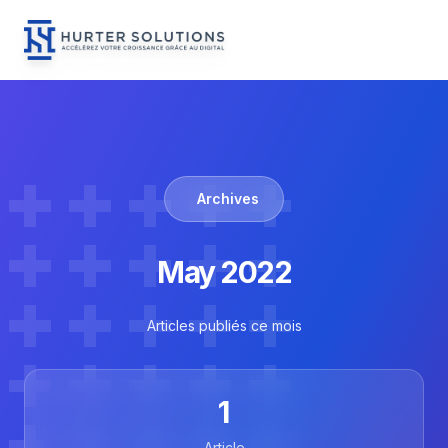
Menu
Hurter Solutions - Home
Skip to content
Archives
May 2022
Articles publiés ce mois
1
Article