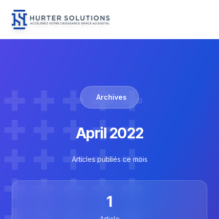
Menu
Hurter Solutions - Home
Skip to content
Archives
April 2022
Articles publiés ce mois
1
Article