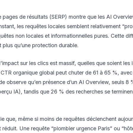
de pages de résultats (SERP) montre que les AI Overvie
instant, les requêtes locales semblent relativement “p
uêtes non locales et informationnelles pures. Cette dif
t plus qu’une protection durable.
’impact sur les clics est massif, quelles que soient le
 CTR organique global peut chuter de 61 à 65 %, ave
de observe qu’en présence d’un AI Overview, seuls 8 % 
perçu IA), tandis que 26 % des recherches se terminen
fie que, même si moins de requêtes déclenchent aujourd
ent réduit. Une requête “plombier urgence Paris” ou “hô