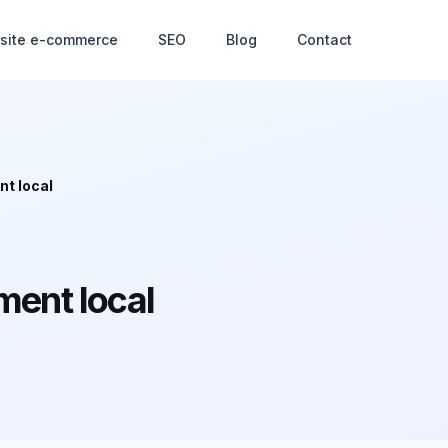
 site e-commerce
SEO
Blog
Contact
t local
ment local