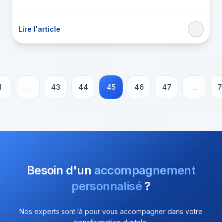
Lire l'article
1
…
43
44
45
46
47
…
7
Besoin d'un
accompagnement
personnalisé
?
Nos experts sont là pour vous accompagner dans votre