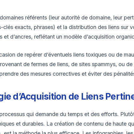
s domaines référents (leur autorité de domaine, leur per
lés exacts, phrases) et la distribution des liens sur v
 et d’ancres, reflétant un modèle d’acquisition organi
casion de repérer d’éventuels liens toxiques ou de mauv
 provenant de fermes de liens, de sites spammys, ou de 
 prendre des mesures correctives et éviter des pénalit
ie d’Acquisition de Liens Pertin
un processus qui demande du temps et des efforts. Plutô
iques et durables. La création de contenu de haute qual
t), est la méthode la plus efficace. Les infographies, les