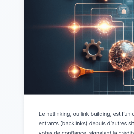
Le netlinking, ou link building, est l’u
entrants (backlinks) depuis d’autres s
votes de confiance, signalant la crédib