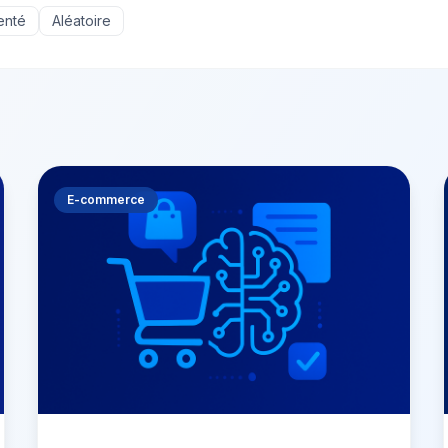
enté
Aléatoire
E-commerce