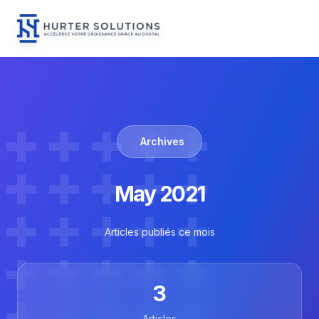
Menu
Hurter Solutions - Home
Skip to content
Archives
May 2021
Articles publiés ce mois
3
Articles