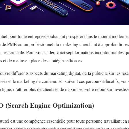
entiel pour toute entreprise souhaitant prospérer dans le monde modern
re de PME ou un professionnel du marketing cherchant à approfondir ses
l est cruciale. Pour vous aider, voici sept formations incontournables q
et de mettre en place des stratégies efficaces.
uvre différents aspects du marketing digital, de la publicité sur les r
nées et le marketing de contenu. En suivant ces parcours éducatifs, vou
n ligne, d’attirer plus de clients et de maximiser votre retour sur investis
O (Search Engine Optimization)
rel est une compétence essentielle pour toute personne travaillant en m
ment optimiser votre site web pour qu’il apparaisse en haut des résult