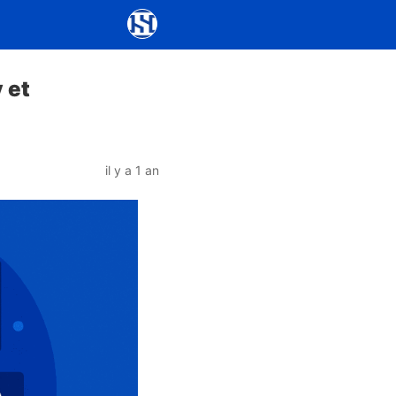
 et
il y a 1 an